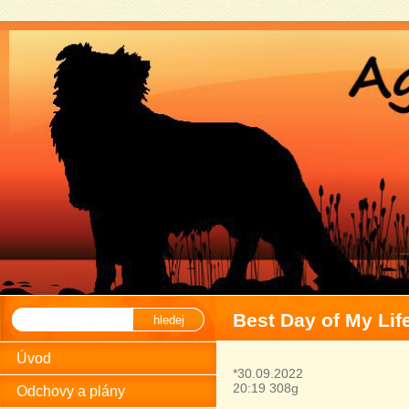
Best Day of My Life
hledej
Úvod
*30.09.2022
20:19 308g
Odchovy a plány