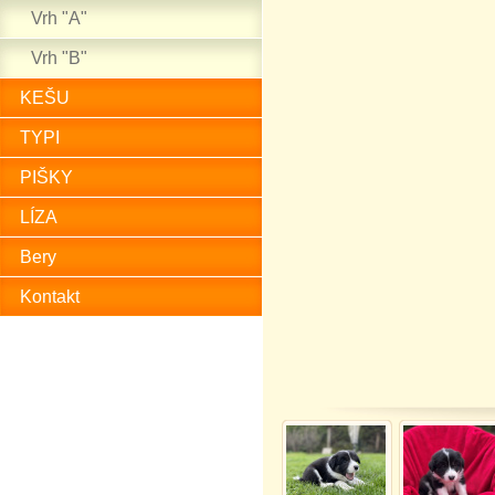
Vrh "A"
Vrh "B"
KEŠU
TYPI
PIŠKY
LÍZA
Bery
Kontakt